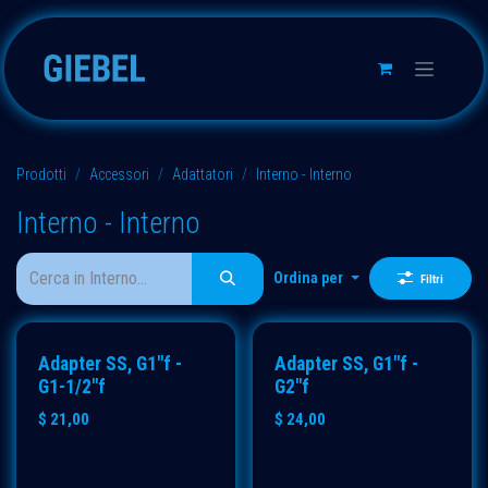
Passa al contenuto
Prodotti
Accessori
Adattatori
Interno - Interno
Interno - Interno
Ordina per
Filtri
Adapter SS, G1"f -
Adapter SS, G1"f -
G1-1/2"f
G2"f
$
21,00
$
24,00