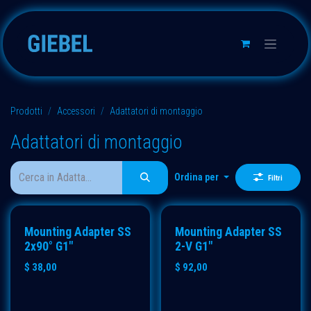
Passa al contenuto
Prodotti
Accessori
Adattatori di montaggio
Adattatori di montaggio
Ordina per
Filtri
Mounting Adapter SS
Mounting Adapter SS
2x90° G1"
2-V G1"
$
38,00
$
92,00