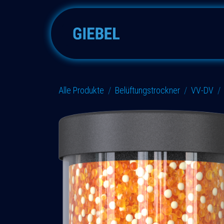
Zum Inhalt springen
Adsorber
Zubehöre
E
Alle Produkte
Belüftungstrockner
VV-DV