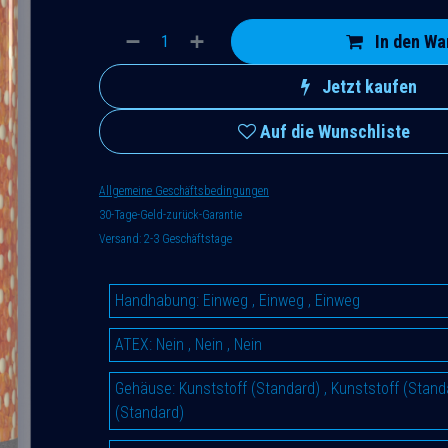
In den Wa
Jetzt kaufen
Auf die Wunschliste
Allgemeine Geschäftsbedingungen
30-Tage-Geld-zurück-Garantie
Versand: 2-3 Geschäftstage
Handhabung
:
Einweg
,
Einweg
,
Einweg
ATEX
:
Nein
,
Nein
,
Nein
Gehäuse
:
Kunststoff (Standard)
,
Kunststoff (Stand
(Standard)