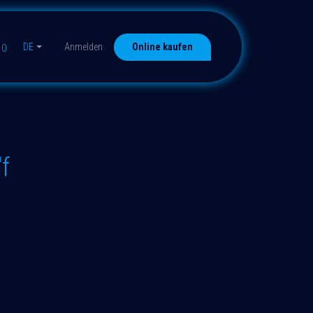
DE
Anmelden
Online kaufen
10
f