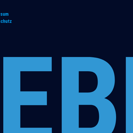
ssum
schutz