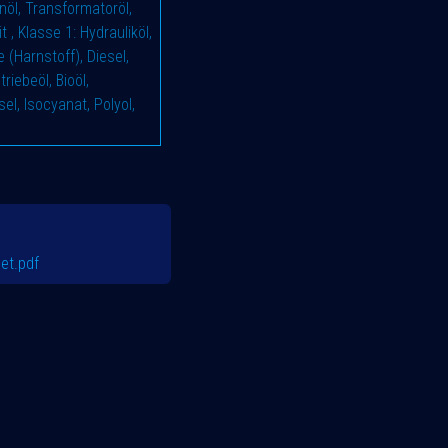
enöl, Transformatoröl,
it
,
Klasse 1: Hydrauliköl,
 (Harnstoff), Diesel,
riebeöl, Bioöl,
el, Isocyanat, Polyol,
et.pdf