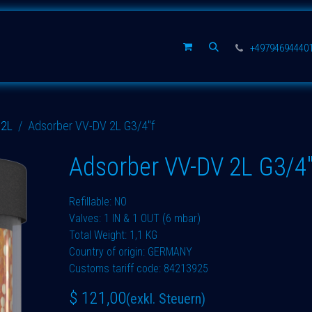
rsatzteile
Unternehmen
+49794694440
2L
Adsorber VV-DV 2L G3/4"f
Adsorber VV-DV 2L G3/4"
Refillable: NO
Valves: 1 IN & 1 OUT (6 mbar)
Total Weight: 1,1 KG
Country of origin: GERMANY
Customs tariff code: 84213925
$
121,00
(exkl. Steuern)