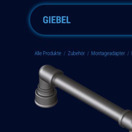
Zum Inhalt springen
Adsorber
Zubehöre
E
Alle Produkte
Zubehör
Montageadapter