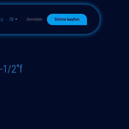
DE
Anmelden
Online kaufen
10
-1/2"f