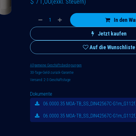
$
71,00
(exkl. Steuern)
In den Wa
Jetzt kaufen
Auf die Wunschliste
Allgemeine Geschäftsbedingungen
30-Tage-Geld-zurück-Garantie
Versand: 2-3 Geschäftstage
Dokumente
06.0000.35 MOA-TB_SS_DIN42567C-G1m_G112f
06.0000.35 MOA-TB_SS_DIN42567C-G1m_G112f_