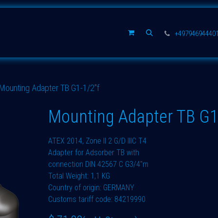
rsatzteile
Unternehmen
+49794694440
Mounting Adapter TB G1-1/2"f
Mounting Adapter TB G1
ATEX 2014, Zone II 2 G/D IIIC T4
Adapter for Adsorber TB with
connection DIN 42567 C G3/4"m
Total Weight: 1,1 KG
Country of origin: GERMANY
Customs tariff code: 84219990