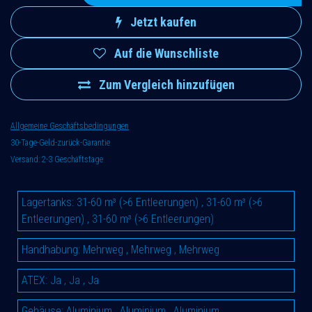
Jetzt kaufen
Auf die Wunschliste
Zum Vergleich hinzufügen
Allgemeine Geschäftsbedingungen
30-Tage-Geld-zurück-Garantie
Versand: 2-3 Geschäftstage
Lagertanks
:
31-60 m³ (>6 Entleerungen)
,
31-60 m³ (>6
Entleerungen)
,
31-60 m³ (>6 Entleerungen)
Handhabung
:
Mehrweg
,
Mehrweg
,
Mehrweg
ATEX
:
Ja
,
Ja
,
Ja
Gehäuse
:
Aluminium
,
Aluminium
,
Aluminium