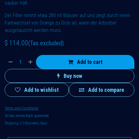
sauber hält.
Der Filter nimmt etwa 280 ml Wasser auf und zeigt durch einen
Farbwechsel von Orange zu Grün an, wann der Adsorber
ausgetauscht werden muss.
$
114.00
(Tax excluded)
Add to cart
Buy now
Add to wishlist
Add to compare
Terms and Conditions
30-day money-back guarantee
Shipping: 2-3 Business Days