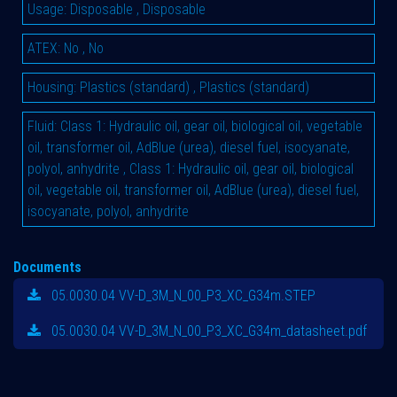
Usage
:
Disposable
,
Disposable
ATEX
:
No
,
No
Housing
:
Plastics (standard)
,
Plastics (standard)
Fluid
:
Class 1: Hydraulic oil, gear oil, biological oil, vegetable
oil, transformer oil, AdBlue (urea), diesel fuel, isocyanate,
polyol, anhydrite
,
Class 1: Hydraulic oil, gear oil, biological
oil, vegetable oil, transformer oil, AdBlue (urea), diesel fuel,
isocyanate, polyol, anhydrite
Documents
05.0030.04 VV-D_3M_N_00_P3_XC_G34m.STEP
05.0030.04 VV-D_3M_N_00_P3_XC_G34m_datasheet.pdf