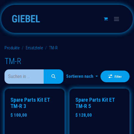
Zum Inhalt springen
Produkte
Ersatzteile
TM-R
TM-R
Sortieren nach
Filter
Spare Parts Kit ET
Spare Parts Kit ET
TM-R 3
TM-R 5
$
100,00
$
128,00