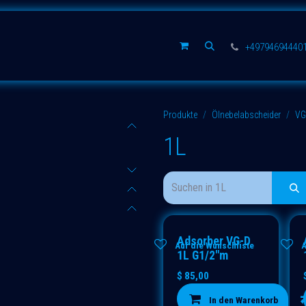
rsatzteile
Unternehmen
+49794694440
Produkte
Ölnebelabscheider
VG
1L
Adsorber VG-D
Auf die Wunschliste
A
1L G1/2"m
$
85,00
In den Warenkorb