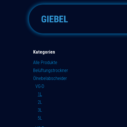
Zum Inhalt springen
Adsorber
Zubehöre
E
Kategorien
Alle Produkte
Belüftungstrockner
Ölnebelabscheider
VG-D
1L
2L
3L
5L