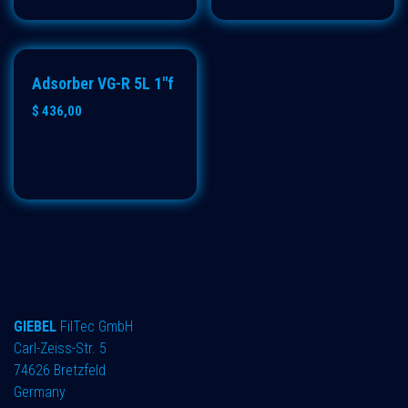
ECO
Adsorber VG-R 5L 1"f
$
436,00
GIEBEL
FilTec GmbH
Carl-Zeiss-Str. 5
74626 Bretzfeld
Germany