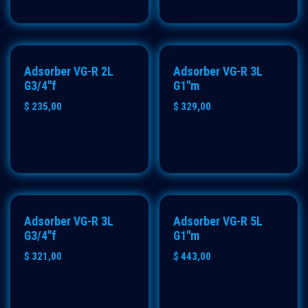
ECO
ECO
Adsorber VG-R 2L
Adsorber VG-R 3L
G3/4"f
G1"m
$
235,00
$
329,00
ECO
ECO
Adsorber VG-R 3L
Adsorber VG-R 5L
G3/4"f
G1"m
$
321,00
$
443,00