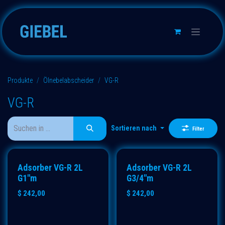
Zum Inhalt springen
Produkte
Ölnebelabscheider
VG-R
VG-R
Sortieren nach
Filter
ECO
ECO
Adsorber VG-R 2L
Adsorber VG-R 2L
G1"m
G3/4"m
$
242,00
$
242,00