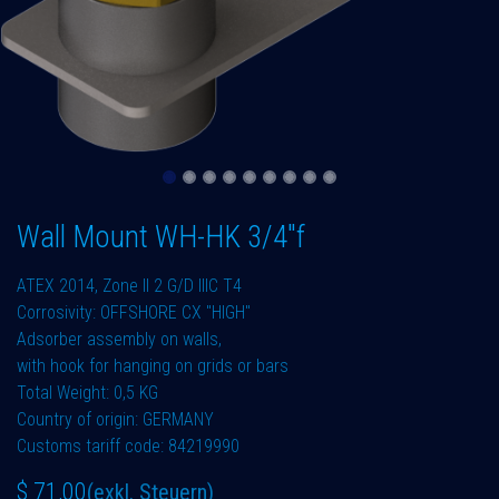
Wall Mount WH-HK 3/4"f
ATEX 2014, Zone II 2 G/D IIIC T4
Corrosivity: OFFSHORE CX "HIGH"
Adsorber assembly on walls,
with hook for hanging on grids or bars
Total Weight: 0,5 KG
Country of origin: GERMANY
Customs tariff code: 84219990
$
71,00
(exkl. Steuern)