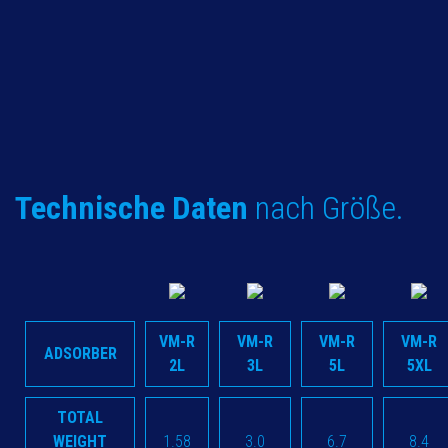
Technische Daten
nach Größe.
VM-R
VM-R
VM-R
VM-R
ADSORBER
2L
3L
5L
5XL
TOTAL
WEIGHT
1.58
3.0
6.7
8.4