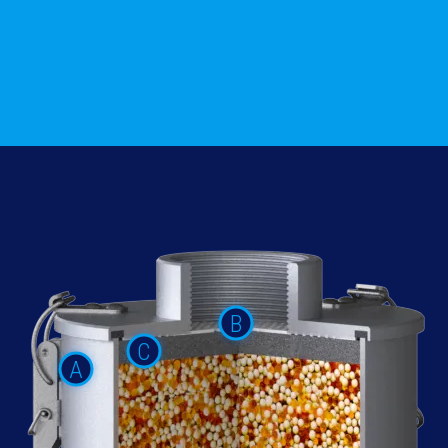
B
C
A