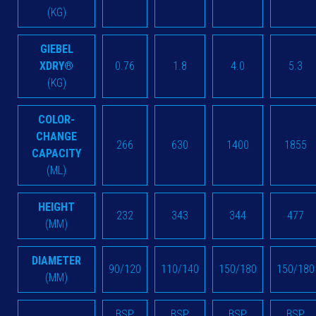
(KG)
GIEBEL
XDRY®
0.76
1.8
4.0
5.3
(KG)
COLOR-
CHANGE
266
630
1400
1855
CAPACITY
(ML)
HEIGHT
232
343
344
477
(MM)
DIAMETER
90/120
110/140
150/180
150/180
(MM)
BSP
BSP
BSP
BSP