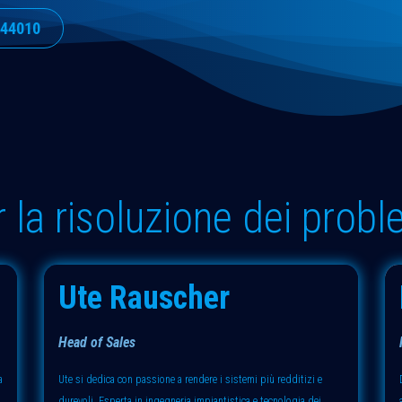
444010
r la risoluzione dei probl
Ute Rauscher
Head of Sales
a
Ute si dedica con passione a rendere i sistemi più redditizi e
durevoli. Esperta in ingegneria impiantistica e tecnologia dei