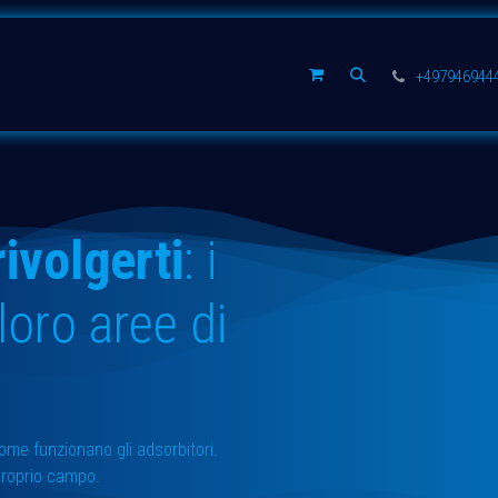
Ricambi
Azienda
+497946944
rivolgerti
: i
 loro aree di
come funzionano gli adsorbitori.
proprio campo.