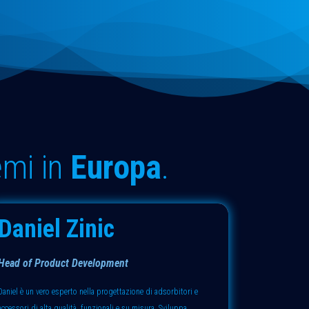
emi in
Europa
.
Daniel Zinic
Head of Product Development
Daniel è un vero esperto nella progettazione di adsorbitori e
accessori di alta qualità, funzionali e su misura. Sviluppa