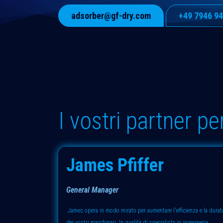
adsorber@gf-dry.com
+49 7946 9
I vostri partner pe
James Pfiffer
General Manager
James opera in modo mirato per aumentare l'efficienza e la durat
dei vostri macchinari. In qualità di specialista in ingegneria