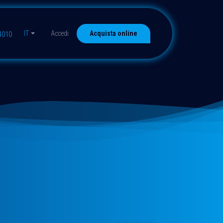
IT
Accedi
Acquista online
4010