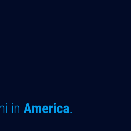
mi in
America
.