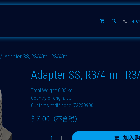
公司
+497
Adapter SS, R3/4"m - R3/4"m
Adapter SS, R3/4"m - R3
Total Weight: 0,05 kg
Country of origin: EU
Customs tariff code: 73259990
$
7.00
（不含税）
加入购