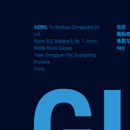
GIEBEL
Technology (Dongguan) Co.
社论
Ltd.
隐私
Room 302, Building 3, No. 1 Jizhou
条款
Middle Road, Daojiao
FAQ
Town, Dongguan City, Guangdong
Province
China