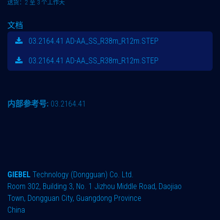
送货：2 至 3 个工作天
文档
03.2164.41 AD-AA_SS_R38m_R12m.STEP
03.2164.41 AD-AA_SS_R38m_R12m.STEP
内部参考号:
03.2164.41
GIEBEL
Technology (Dongguan) Co. Ltd.
Room 302, Building 3, No. 1 Jizhou Middle Road, Daojiao
Town, Dongguan City, Guangdong Province
China