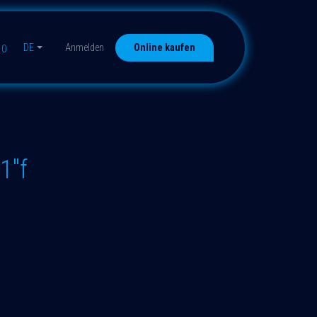
DE
Anmelden
Online kaufen
10
1"f