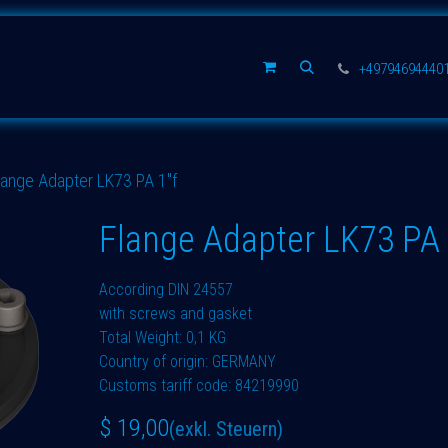
rsatzteile
Unternehmen
+49794694440
lange Adapter LK73 PA 1"f
Flange Adapter LK73 PA 
According DIN 24557
with screws and gasket
Total Weight: 0,1 KG
Country of origin: GERMANY
Customs tariff code: 84219990
$
19,00
(exkl. Steuern)