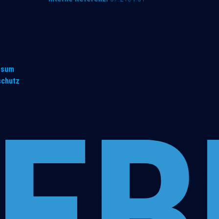
ssum
schutz