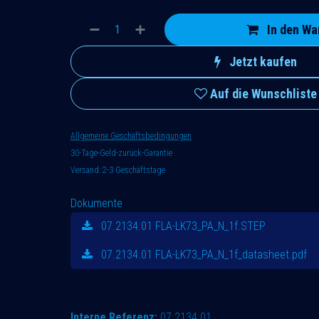
In den Wa
Jetzt kaufen
Auf die Wunschliste
Allgemeine Geschäftsbedingungen
30-Tage-Geld-zurück-Garantie
Versand: 2-3 Geschäftstage
Dokumente
07.2134.01 FLA-LK73_PA_N_1f.STEP
07.2134.01 FLA-LK73_PA_N_1f_datasheet.pdf
Interne Referenz:
07.2134.01