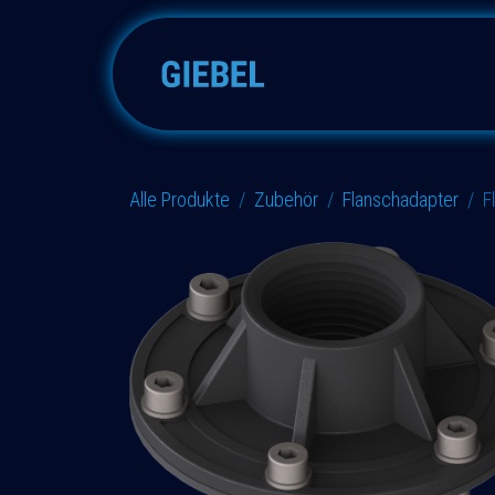
Zum Inhalt springen
Adsorber
Zubehöre
E
Alle Produkte
Zubehör
Flanschadapter
F