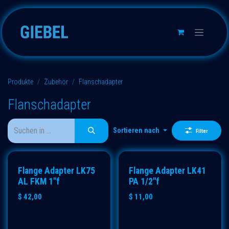
Zum Inhalt springen
Produkte
Zubehör
Flanschadapter
Flanschadapter
Sortieren nach
Filter
Flange Adapter LK75
Flange Adapter LK41
AL FKM 1"f
PA 1/2"f
$
42,00
$
11,00