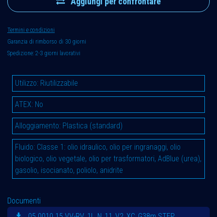
Aggiungi per confrontare
Termini e condizioni
Garanzia di rimborso di 30 giorni
Spedizione: 2-3 giorni lavorativi
Utilizzo
:
Riutilizzabile
ATEX
:
No
Alloggiamento
:
Plastica (standard)
Fluido
:
Classe 1: olio idraulico, olio per ingranaggi, olio
biologico, olio vegetale, olio per trasformatori, AdBlue (urea),
gasolio, isocianato, poliolo, anidrite
Documenti
05.0010.15 VV-RV_1L_N_11_V2_XC_G38m.STEP