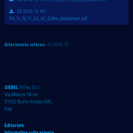
05.0010.15 VV-
RV_1L_N_11_V2_XC_G38m_datasheet.pdf
Riferimento interno:
05.0010.15
GIEBEL
FilTec S.r.l.
Via Milazzo 34 ter ​
21052 Busto Arsizio (VA)
Italy
Editoriale
Informativa sulla privacy