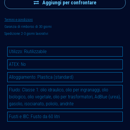
Aggiungi per confrontare
Termini e condizioni
Garanzia di rimborso di 30 giorni
Spedizione: 2-3 giorni lavorativi
Utilizzo
:
Riutilizzabile
ATEX
:
No
Alloggiamento
:
Plastica (standard)
Fluido
:
Classe 1: olio idraulico, olio per ingranaggi, olio
biologico, olio vegetale, olio per trasformatori, AdBlue (urea),
gasolio, isocianato, poliolo, anidrite
Fusti e IBC
:
Fusto da 60 litri