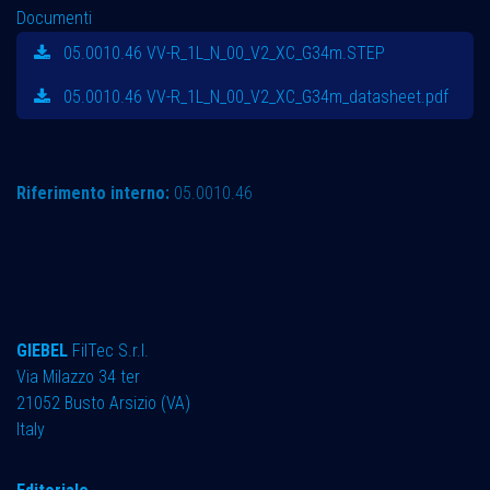
Documenti
05.0010.46 VV-R_1L_N_00_V2_XC_G34m.STEP
05.0010.46 VV-R_1L_N_00_V2_XC_G34m_datasheet.pdf
Riferimento interno:
05.0010.46
GIEBEL
FilTec S.r.l.
Via Milazzo 34 ter ​
21052 Busto Arsizio (VA)
Italy