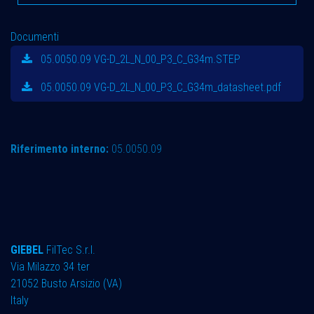
Documenti
05.0050.09 VG-D_2L_N_00_P3_C_G34m.STEP
05.0050.09 VG-D_2L_N_00_P3_C_G34m_datasheet.pdf
Riferimento interno:
05.0050.09
GIEBEL
FilTec S.r.l.
Via Milazzo 34 ter ​
21052 Busto Arsizio (VA)
Italy