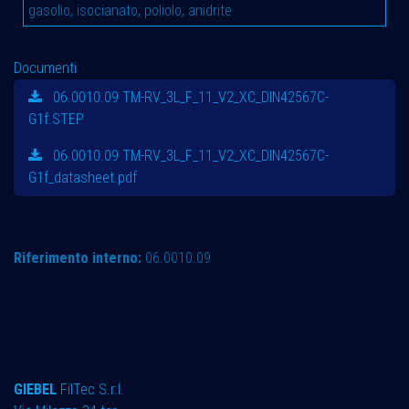
gasolio, isocianato, poliolo, anidrite
Documenti
06.0010.09 TM-RV_3L_F_11_V2_XC_DIN42567C-
G1f.STEP
06.0010.09 TM-RV_3L_F_11_V2_XC_DIN42567C-
G1f_datasheet.pdf
Riferimento interno:
06.0010.09
GIEBEL
FilTec S.r.l.