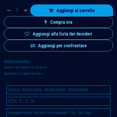
Aggiungi al carrello
Compra ora
Aggiungi alla lista dei desideri
Aggiungi per confrontare
Termini e condizioni
Garanzia di rimborso di 30 giorni
Spedizione: 2-3 giorni lavorativi
Utilizzo
:
Riutilizzabile
,
Riutilizzabile
,
Riutilizzabile
ATEX
:
Sì
,
Sì
,
Sì
Alloggiamento
:
Acciaio inossidabile 316L
,
Acciaio