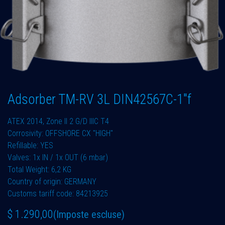
Adsorber TM-RV 3L DIN42567C-1"f
ATEX 2014, Zone II 2 G/D IIIC T4
Corrosivity: OFFSHORE CX "HIGH"
Refillable: YES
Valves: 1x IN / 1x OUT (6 mbar)
Total Weight: 6,2 KG
Country of origin: GERMANY
Customs tariff code: 84213925
$
1.290,00
(Imposte escluse)