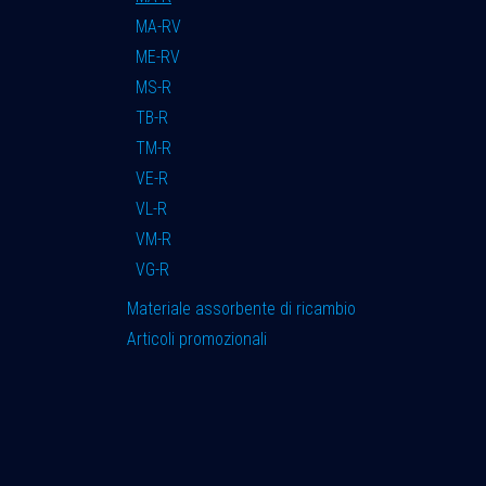
MA-RV
ME-RV
MS-R
TB-R
TM-R
VE-R
VL-R
VM-R
VG-R
Materiale assorbente di ricambio
Articoli promozionali