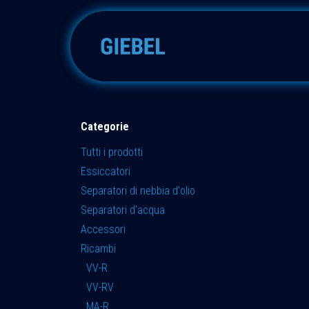
Passa al contenuto
Adsorbitore
Accessori
Categorie
Tutti i prodotti
Essiccatori
Separatori di nebbia d'olio
Separatori d'acqua
Accessori
Ricambi
VV-R
VV-RV
MA-R