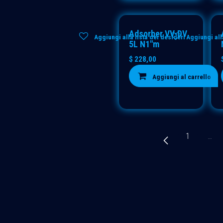
Adsorber VV-DV
Aggiungi alla lista dei desideri
Aggiungi all
5L N1"m
$
228,00
Aggiungi al carrello
1
…
iale
ativa sulla privacy
i e condizioni