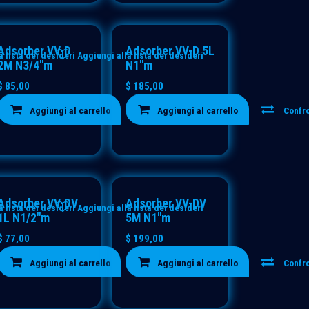
Adsorber VV-D
Adsorber VV-D 5L
a lista dei desideri
Aggiungi alla lista dei desideri
2M N3/4"m
N1"m
$
85,00
$
185,00
Confronta
Aggiungi al carrello
Confronta
Aggiungi al carrello
Confr
Adsorber VV-DV
Adsorber VV-DV
a lista dei desideri
Aggiungi alla lista dei desideri
1L N1/2"m
5M N1"m
$
77,00
$
199,00
Confronta
Aggiungi al carrello
Confronta
Aggiungi al carrello
Confr