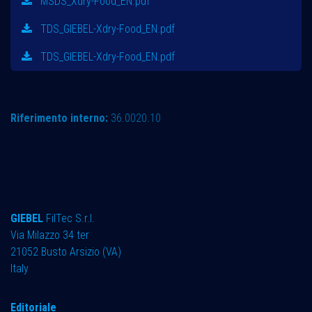
MSDS_Xdry-Food_EN.pdf
TDS_GIEBEL-Xdry-Food_EN.pdf
TDS_GIEBEL-Xdry-Food_EN.pdf
Riferimento interno:
36.0020.10
GIEBEL
FilTec S.r.l.
Via Milazzo 34 ter ​
21052 Busto Arsizio (VA)
Italy
Editoriale