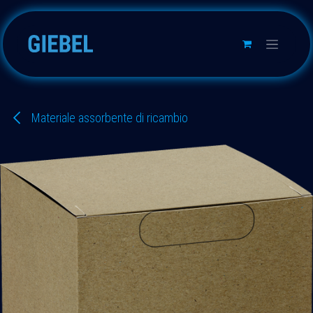
Passa al contenuto
Materiale assorbente di ricambio