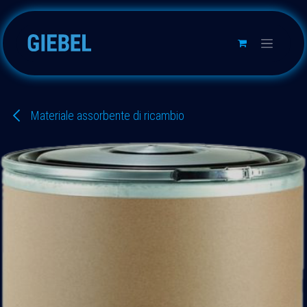
Passa al contenuto
Materiale assorbente di ricambio