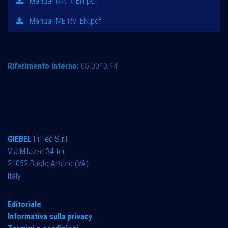
Manual_MA-R_EN.pdf
Manual_ME-RV_EN.pdf
Riferimento interno:
05.0040.44
GIEBEL
FilTec S.r.l.
Via Milazzo 34 ter ​
21052 Busto Arsizio (VA)
Italy
Editoriale
Informativa sulla privacy