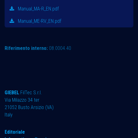
Manual_MA-R_EN.pdf
Manual_ME-RV_EN.pdf
Riferimento interno:
08.0004.40
GIEBEL
FilTec S.r.l.
Via Milazzo 34 ter ​
21052 Busto Arsizio (VA)
Italy
Editoriale