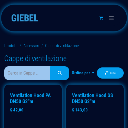
Passa al contenuto
Prodotti
Accessori
Cappe di ventilazione
Cappe di ventilazione
Ordina per
Filtri
Ventilation Hood PA
Ventilation Hood SS
DN50 G2"m
DN50 G2"m
$
42,00
$
143,00