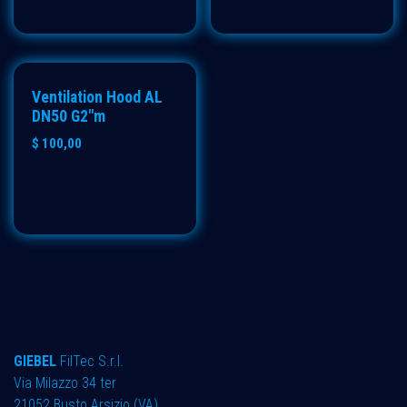
Ventilation Hood AL
DN50 G2"m
$
100,00
GIEBEL
FilTec S.r.l.
Via Milazzo 34 ter ​
21052 Busto Arsizio (VA)