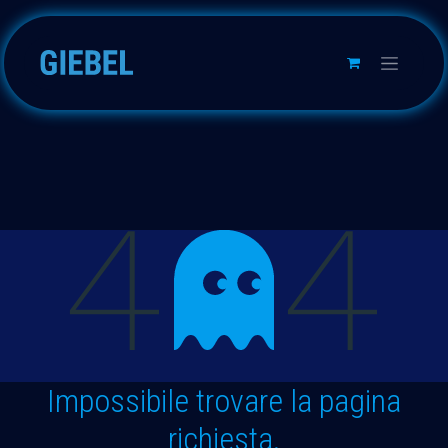
Passa al contenuto
Errore 404
Impossibile trovare la pagina
richiesta.